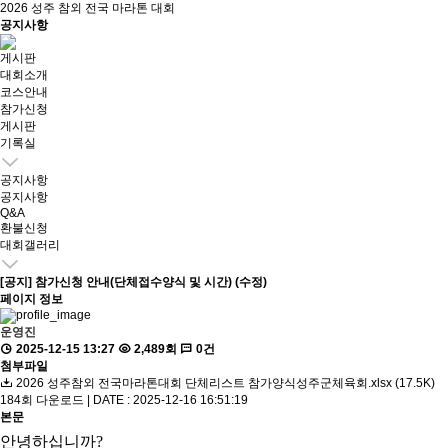
2026 성주 참외 전국 마라톤 대회
공지사항
게시판
대회소개
코스안내
참가신청
게시판
기록실
공지사항
공지사항
Q&A
환불신청
대회갤러리
[공지] 참가신청 안내(단체접수양식 및 시간) (수정)
페이지 정보
운영진
2025-12-15 13:27
2,489회
0건
첨부파일
2026 성주참외 전국마라톤대회 단체리스트 참가양식성주군체육회.xlsx (17.5K)
184회 다운로드 | DATE : 2025-12-16 16:51:19
본문
안녕하십니까?