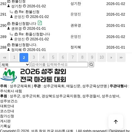
환불신청
성기찬
292
2026-01-02
성기찬
2026-01-02
Re: 환불신청
운영진
291
2026-01-02
운영진
2026-01-02
환줄신청합니다
권유경
290
2026-01-01
권유경
2026-01-01
Re: 환줄신청합니다
운영진
289
2026-01-02
운영진
2026-01-02
환불신청합니다.
정지혜
288
2026-01-01
정지혜
2026-01-01
1
3
4
5
6
7
8
9
10
2
주최
: 성주군체육회 |
주관
: 성주군체육회, 매일신문, 성주군육상연맹 |
주관대행사
:
주식회사 새힘
후원
: 성주군, 성주군의회, 경상북도성주교육지원청, 성주경찰서, 성주소방서,
성주보건소
대회안내
코스안내
참가신청
게시판
기록실
Copyright ⓒ 2026. 성주 참외 전국 마라톤 대회 . | All rights reserved | Designed by