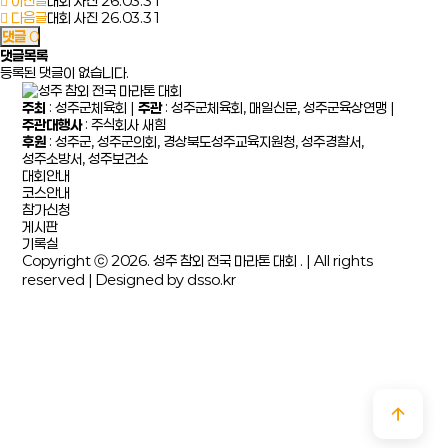
이전글
대회 사진
26.03.31
다음글
대회 사진
26.03.31
댓글
0
댓글목록
등록된 댓글이 없습니다.
주최
: 성주군체육회 |
주관
: 성주군체육회, 매일신문, 성주군육상연맹 |
주관대행사
: 주식회사 새힘
후원
: 성주군, 성주군의회, 경상북도성주교육지원청, 성주경찰서,
성주소방서, 성주보건소
대회안내
코스안내
참가신청
게시판
기록실
Copyright ⓒ 2026. 성주 참외 전국 마라톤 대회 . | All rights
reserved | Designed by
dsso.kr