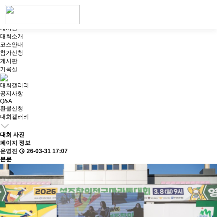
2026 성주 참외 전국 마라톤 대회
대회갤러리
게시판
대회소개
코스안내
참가신청
게시판
기록실
대회갤러리
공지사항
Q&A
환불신청
대회갤러리
대회 사진
페이지 정보
운영진
26-03-31 17:07
본문