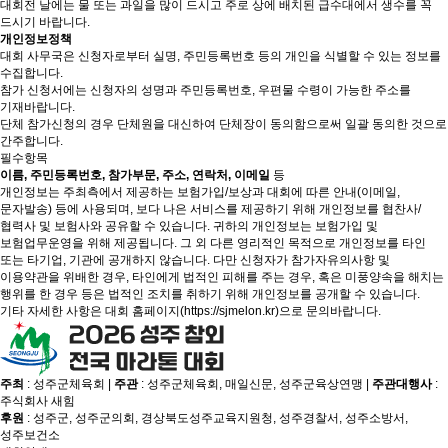
대회전 날에는 물 또는 과일을 많이 드시고 주로 상에 배치된 급수대에서 생수를 꼭
드시기 바랍니다.
개인정보정책
대회 사무국은 신청자로부터 실명, 주민등록번호 등의 개인을 식별할 수 있는 정보를
수집합니다.
참가 신청서에는 신청자의 성명과 주민등록번호, 우편물 수령이 가능한 주소를
기재바랍니다.
단체 참가신청의 경우 단체원을 대신하여 단체장이 동의함으로써 일괄 동의한 것으로
간주합니다.
필수항목
이름, 주민등록번호, 참가부문, 주소, 연락처, 이메일
등
개인정보는 주최측에서 제공하는 보험가입/보상과 대회에 따른 안내(이메일,
문자발송) 등에 사용되며, 보다 나은 서비스를 제공하기 위해 개인정보를 협찬사/
협력사 및 보험사와 공유할 수 있습니다. 귀하의 개인정보는 보험가입 및
보험업무운영을 위해 제공됩니다. 그 외 다른 영리적인 목적으로 개인정보를 타인
또는 타기업, 기관에 공개하지 않습니다. 다만 신청자가 참가자유의사항 및
이용약관을 위배한 경우, 타인에게 법적인 피해를 주는 경우, 혹은 미풍양속을 해치는
행위를 한 경우 등은 법적인 조치를 취하기 위해 개인정보를 공개할 수 있습니다.
기타 자세한 사항은 대회 홈페이지(
https://sjmelon.kr
)으로 문의바랍니다.
주최
: 성주군체육회 |
주관
: 성주군체육회, 매일신문, 성주군육상연맹 |
주관대행사
:
주식회사 새힘
후원
: 성주군, 성주군의회, 경상북도성주교육지원청, 성주경찰서, 성주소방서,
성주보건소