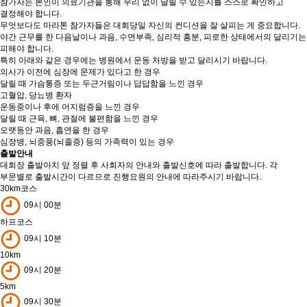
참가자는 본인이 의료기관을 통해 무리 없이 달릴 수 있는지를 스스로 확인하고
결정해야 합니다.
무엇보다도 마라톤 참가자들은 대회당일 자신의 컨디션을 잘 살피는 게 중요합니다.
야간 근무를 한 다음날이나 과음, 수면부족, 심리적 흥분, 피로한 상태에서의 달리기는
피해야 합니다.
특히 아래와 같은 경우에는 병원에서 운동 처방을 받고 달리시기 바랍니다.
의사가 이전에 심장에 문제가 있다고 한 경우
달릴 때 가슴통증 또는 두근거림이나 답답함을 느낀 경우
고혈압, 당뇨병 환자
운동중이나 후에 어지럼증을 느낀 경우
달릴 때 근육, 뼈, 관절에 불편함을 느낀 경우
오랫동안 과음, 흡연을 한 경우
심장병, 뇌중풍(뇌졸증) 등의 가족력이 있는 경우
출발안내
대회장 출발아치 앞 정렬 후 사회자의 안내와 출발신호에 따라 출발합니다. 각
부문별로 출발시간이 다르므로 진행요원의 안내에 따라주시기 바랍니다.
30km코스
09시 00분
하프코스
09시 10분
10km
09시 20분
5km
09시 30분