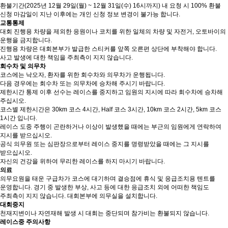
환불기간(2025년 12월 29일(월) ~ 12월 31일(수) 16시까지) 내 요청 시 100% 환불
신청 마감일이 지난 이후에는 개인 신청 정보 변경이 불가능 합니다.
교통통제
대회 진행용 차량을 제외한 응원이나 코치를 위한 일체의 차량 및 자전거, 오토바이의
운행을 금지합니다.
진행용 차량은 대회본부가 발급한 스티커를 앞쪽 오른편 상단에 부착해야 합니다.
사고 발생에 대한 책임을 주최측이 지지 않습니다.
회수차 및 의무차
코스에는 낙오자, 환자를 위한 회수차와 의무차가 운행됩니다.
다음 경우에는 회수차 또는 의무차에 승차해 주시기 바랍니다.
제한시간 통제 이후 선수는 레이스를 중지하고 임원의 지시에 따라 회수차에 승차해
주십시오.
코스별 제한시간은 30km 코스 4시간, Half 코스 3시간, 10km 코스 2시간, 5km 코스
1시간 입니다.
레이스 도중 주행이 곤란하거나 이상이 발생했을 때에는 부근의 임원에게 연락하여
지시를 받으십시오.
공식 의무원 또는 심판장으로부터 레이스 중지를 명령받았을 때에는 그 지시를
받으십시오.
자신의 건강을 위하여 무리한 레이스를 하지 마시기 바랍니다.
의료
의무요원을 태운 구급차가 코스에 대기하며 결승점에 휴식 및 응급조치용 텐트를
운영합니다. 경기 중 발생한 부상, 사고 등에 대한 응급조치 외에 어떠한 책임도
주최측이 지지 않습니다. 대회본부에 의무실을 설치합니다.
대회중지
천재지변이나 자연재해 발생 시 대회는 중단되며 참가비는 환불되지 않습니다.
레이스중 주의사항