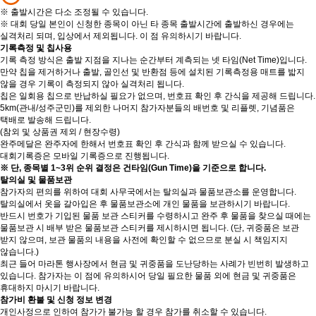
※ 출발시간은 다소 조정될 수 있습니다.
※ 대회 당일 본인이 신청한 종목이 아닌 타 종목 출발시간에 출발하신 경우에는
실격처리 되며, 입상에서 제외됩니다. 이 점 유의하시기 바랍니다.
기록측정 및 칩사용
기록 측정 방식은 출발 지점을 지나는 순간부터 계측되는 넷 타임(Net Time)입니다.
만약 칩을 제거하거나 출발, 골인선 및 반환점 등에 설치된 기록측정용 매트를 밟지
않을 경우 기록이 측정되지 않아 실격처리 됩니다.
칩은 일회용 칩으로 반납하실 필요가 없으며, 번호표 확인 후 간식을 제공해 드립니다.
5km(관내/성주군민)를 제외한 나머지 참가자분들의 배번호 및 리플렛, 기념품은
택배로 발송해 드립니다.
(참외 및 상품권 제외 / 현장수령)
완주메달은 완주자에 한해서 번호표 확인 후 간식과 함께 받으실 수 있습니다.
대회기록증은 모바일 기록증으로 진행됩니다.
※ 단, 종목별 1~3위 순위 결정은 건타임(Gun Time)을 기준으로 합니다.
탈의실 및 물품보관
참가자의 편의를 위하여 대회 사무국에서는 탈의실과 물품보관소를 운영합니다.
탈의실에서 옷을 갈아입은 후 물품보관소에 개인 물품을 보관하시기 바랍니다.
반드시 번호가 기입된 물품 보관 스티커를 수령하시고 완주 후 물품을 찾으실 때에는
물품보관 시 배부 받은 물품보관 스티커를 제시하시면 됩니다. (단, 귀중품은 보관
받지 않으며, 보관 물품의 내용을 사전에 확인할 수 없으므로 분실 시 책임지지
않습니다.)
최근 들어 마라톤 행사장에서 현금 및 귀중품을 도난당하는 사례가 빈번히 발생하고
있습니다. 참가자는 이 점에 유의하시어 당일 필요한 물품 외에 현금 및 귀중품은
휴대하지 마시기 바랍니다.
참가비 환불 및 신청 정보 변경
개인사정으로 인하여 참가가 불가능 할 경우 참가를 취소할 수 있습니다.