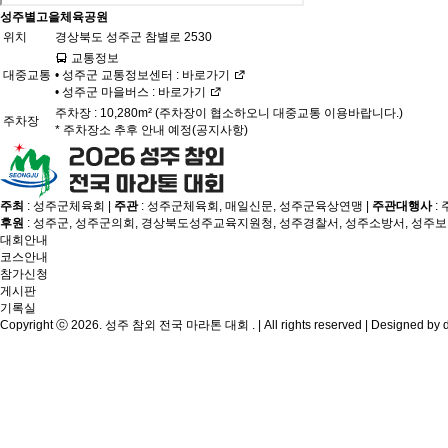
성주별고을체육공원
위치
경상북도 성주군 참별로 2530
교통정보
대중교통
• 성주군 교통정보센터 :
바로가기
• 성주군 마을버스 :
바로가기
주차장 : 10,280m² (주차장이 협소하오니 대중교통 이용바랍니다.)
주차장
* 주차장소 추후 안내 예정(공지사항)
주최
: 성주군체육회 |
주관
: 성주군체육회, 매일신문, 성주군육상연맹 |
주관대행사
:
후원
: 성주군, 성주군의회, 경상북도성주교육지원청, 성주경찰서, 성주소방서, 성주
대회안내
코스안내
참가신청
게시판
기록실
Copyright ⓒ 2026. 성주 참외 전국 마라톤 대회 . | All rights reserved | Designed by