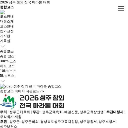
2026 성주 참외 전국 마라톤 대회
종합코스
코스안내
대회소개
코스안내
참가신청
게시판
기록실
종합코스
종합 코스
30km 코스
하프 코스
10km 코스
5km 코스
종합코스 이미지 다운로드
주최
: 성주군체육회 |
주관
: 성주군체육회, 매일신문, 성주군육상연맹 |
주관대행사
:
주식회사 새힘
후원
: 성주군, 성주군의회, 경상북도성주교육지원청, 성주경찰서, 성주소방서,
성주보건소